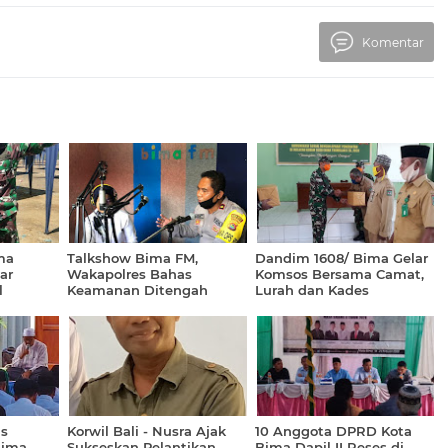
Komentar
ma
Talkshow Bima FM,
Dandim 1608/ Bima Gelar
ar
Wakapolres Bahas
Komsos Bersama Camat,
l
Keamanan Ditengah
Lurah dan Kades
Pandemi Covid-19 dan
New Normal
s
Korwil Bali - Nusra Ajak
10 Anggota DPRD Kota
Bima
Sukseskan Pelantikan
Bima Dapil II Reses di