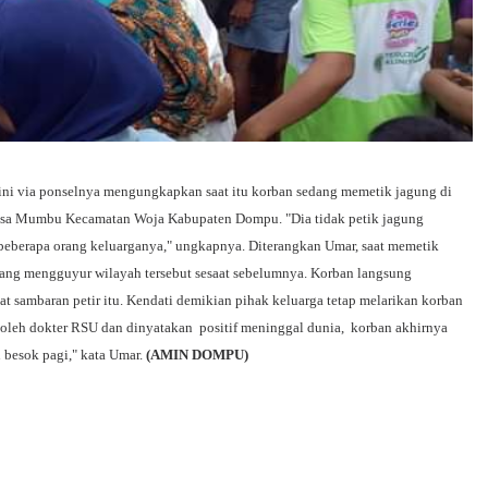
ini via ponselnya mengungkapkan saat itu korban sedang memetik jagung di
esa Mumbu Kecamatan Woja Kabupaten Dompu. "Dia tidak petik jagung
 beberapa orang keluarganya," ungkapnya. Diterangkan Umar, saat memetik
 yang mengguyur wilayah tersebut sesaat sebelumnya. Korban langsung
t sambaran petir itu. Kendati demikian pihak keluarga tetap melarikan korban
oleh dokter RSU dan dinyatakan positif meninggal dunia, korban akhirnya
besok pagi," kata Umar.
(AMIN DOMPU)