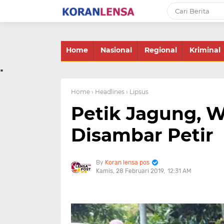
-->
Home
Nasional
Regional
Kriminal
.
Home
› Headlines
› Lipsus
Petik Jagung, 
Disambar Petir
Koran lensa pos
Kamis, 28 Februari 2019
12:31 AM