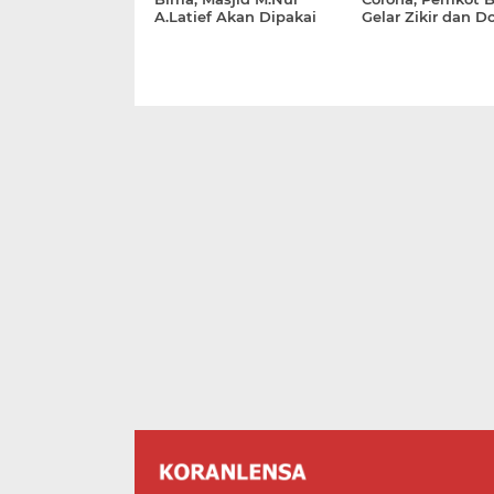
A.Latief Akan Dipakai
Gelar Zikir dan D
Jumatan Perdana