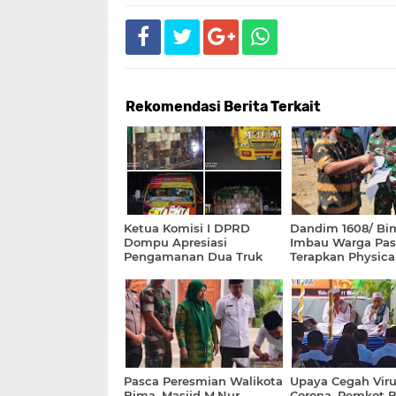
Rekomendasi Berita Terkait
Ketua Komisi I DPRD
Dandim 1608/ Bi
Dompu Apresiasi
Imbau Warga Pas
Pengamanan Dua Truk
Terapkan Physica
Kayu Diduga Ilegal oleh
Distancing
Aparat Polsek Kempo
Pasca Peresmian Walikota
Upaya Cegah Viru
Bima, Masjid M.Nur
Corona, Pemkot 