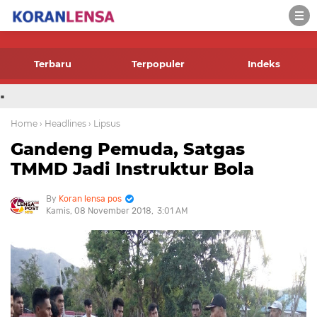
-->
Terbaru
Terpopuler
Indeks
.
Home
› Headlines
› Lipsus
Gandeng Pemuda, Satgas
TMMD Jadi Instruktur Bola
Koran lensa pos
Kamis, 08 November 2018
3:01 AM