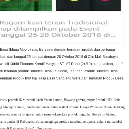
 Bima (Muna Mbojo) siap Bersaing dengan beragam produk dari berbagai
hari dari tanggal 25 sampai dengan 28 Oktober 2018 di Cito Mall Surabaya -
wakili Kabid Ekonomi Kreatif Masykur ST, MT Rabu (24/10) menjelaskan, ada 9
 yaitu tenunan produk Bumdes Desa Leu-Bolo, Tenunan Produk Bumdes Desa
 Tenunan Produk IKM Ina Rasa Desa Sangiang Wera dan Tenunan Produk Desa
ri crispy produk IKM peduli Anak Yatim Lambu, Bawang goreng crispy Produk UD. Baba
ng Muhajir Lambu,
Aneka minuman herbal instant produk Turaya Woha dan Abon Bandeng
pada kegiatan ini ditujukan untuk memperkenalkan produk unggulan daerah
di bidang
dan Bumdes di Kabupaten Bima, mengingat produk tersebut merupakan salah satu variabel
sata di Kabupaten Bima".
Ungkapnya.