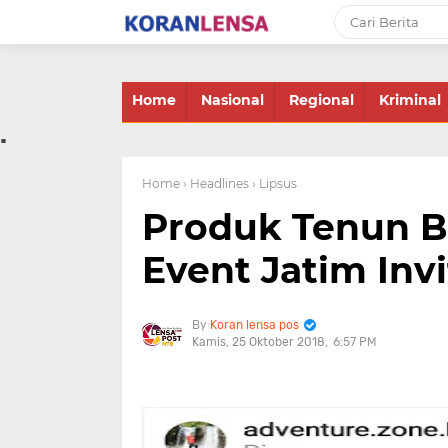
-->
Home
Nasional
Regional
Kriminal
.
Home
› Headlines
› Lipsus
Produk Tenun B
Event Jatim Invi
Koran lensa pos
Kamis, 25 Oktober 2018
6:57 PM