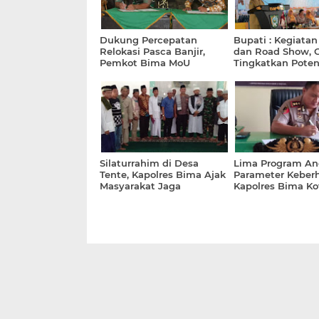
Dukung Percepatan
Bupati : Kegiata
Relokasi Pasca Banjir,
dan Road Show, 
Pemkot Bima MoU
Tingkatkan Poten
dengan Danrem
PKK
Silaturrahim di Desa
Lima Program An
Tente, Kapolres Bima Ajak
Parameter Keberh
Masyarakat Jaga
Kapolres Bima Ko
Kamtibmas yang Kondusif