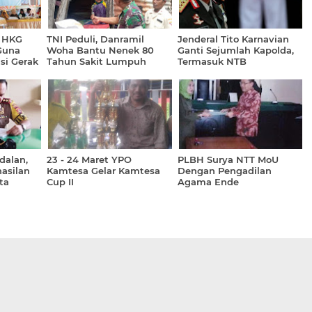
n HKG
TNI Peduli, Danramil
Jenderal Tito Karnavian
Guna
Woha Bantu Nenek 80
Ganti Sejumlah Kapolda,
si Gerak
Tahun Sakit Lumpuh
Termasuk NTB
dalan,
23 - 24 Maret YPO
PLBH Surya NTT MoU
asilan
Kamtesa Gelar Kamtesa
Dengan Pengadilan
ta
Cup II
Agama Ende