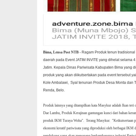
Bima, Lensa Post NTB -
Ragam Produk tenun tradisional
daerah pada Event JATIM INVITE yang dihelat selama 4 
Jatim. Kepala Dinas Pariwisata Kabupaten Bima yang di
produk yang akan diikutsertakan pada event tersebut
Kole Ambalawi, Syal tenunan Produk Desa Monta dan
Renda, Belo.
Produk lainnya yang ditampilkan kata Masykur adalah Ikan te
Dae Lambu, Produk Kerajinan gantungan kunci dari bahan kera
produk IKM Turaya Woha".
Terang Masykur.
"Keikutsertaan 
ekonomi kreatif pariwisata yang diproduksi oleh berbagai IKM 
pendukung yang akan menopang berkembangnya industri Pariwi