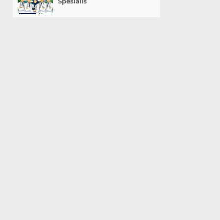
Spesialis
«
»
Home