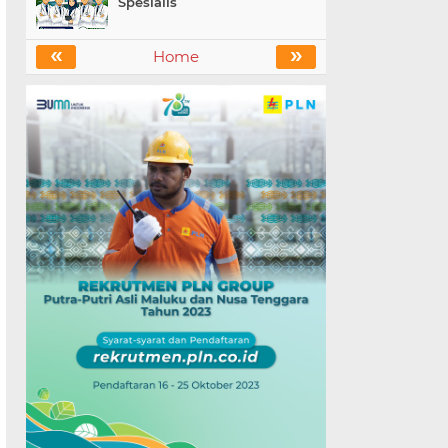
Spesialis
«
»
Home