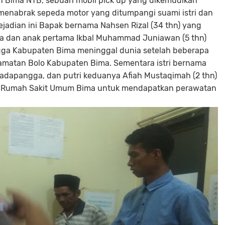
Bima NTB, sebuah mobil pick up yang dikemudikan
enabrak sepeda motor yang ditumpangi suami istri dan
ejadian ini Bapak bernama Nahsen Rizal (34 thn) yang
ma dan anak pertama Ikbal Muhammad Juniawan (5 thn)
a Kabupaten Bima meninggal dunia setelah beberapa
amatan Bolo Kabupaten Bima. Sementara istri bernama
Madapangga, dan putri keduanya Afiah Mustaqimah (2 thn)
k ke Rumah Sakit Umum Bima untuk mendapatkan perawatan