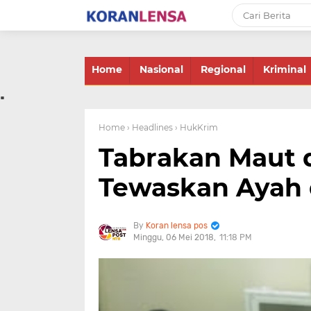
-->
Home
Nasional
Regional
Kriminal
.
Home
› Headlines
› HukKrim
Tabrakan Maut 
Tewaskan Ayah 
Koran lensa pos
Minggu, 06 Mei 2018
11:18 PM