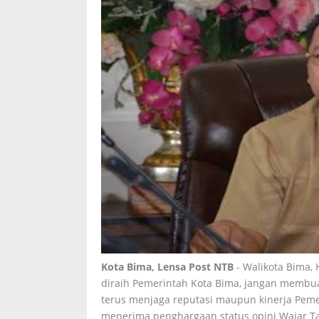
Kota Bima, Lensa Post NTB
- Walikota Bima, 
diraih Pemerintah Kota Bima, jangan membuat
terus menjaga reputasi maupun kinerja Peme
menerima penghargaan status opini Wajar Tan