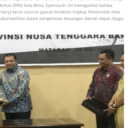
i Ketua DPRD Kota Bima, Syamsurih, SH menegaskan bahwa
 kerja keras seluruh jajaran birokrasi lingkup Pemerintah Kota
 akuntabilitas dalam pengelolaan keuangan daerah dapat dijaga,