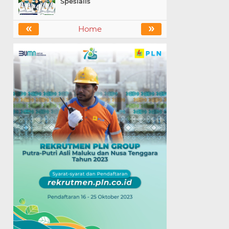
Spesialis
«
»
Home