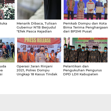
Buka
Menarik Dibaca, Tulisan
Pemkab Dompu dan Kota
Gubernur NTB Berjudul
Bima Terima Penghargaan
"Efek Pasca Kejadian
dari BP2MI Pusat
Bom...?"
uda
Operasi Jaran Rinjani
Pelantikan dan
pa
2021, Polres Dompu
Pengukuhan Pengurus
si
Ungkap 18 Kasus Tindak
DPD LDII Kabupaten
tu
Pidana
Dompu Periode 2021-2026
Sukses