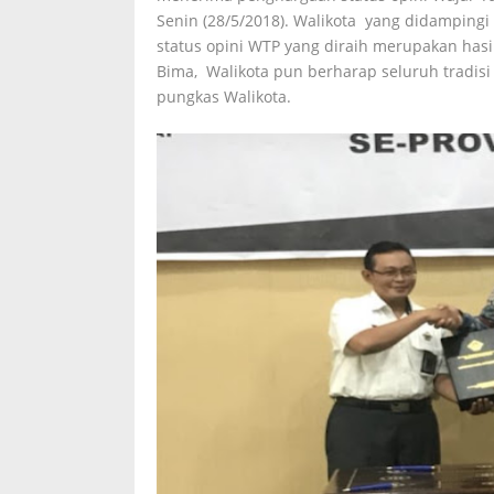
Senin (28/5/2018). Walikota yang didamping
status opini WTP yang diraih merupakan hasil
Bima, Walikota pun berharap seluruh tradisi
pungkas Walikota.