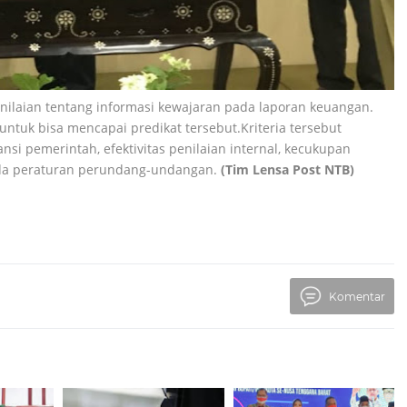
nilaian tentang informasi kewajaran pada laporan keuangan.
untuk bisa mencapai predikat tersebut.Kriteria tersebut
i pemerintah, efektivitas penilaian internal, kecukupan
da peraturan perundang-undangan.
(Tim Lensa Post NTB)
Komentar