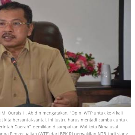
HM. Qurais H. Abidin mengatakan, "Opini WTP untuk ke 4 kali
 kita bersantai-santai. Ini justru harus menjadi cambuk untuk
rintah Daerah”, demikian disampaikan Walikota Bima usai
pa Pengecualian (WTP) dari BPK RI perwakilan NTB, tadi siang,