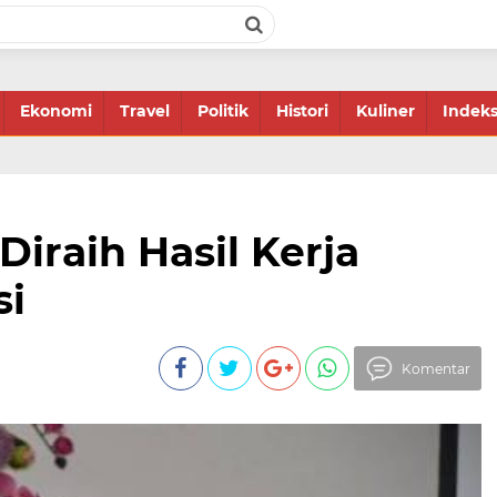
Ekonomi
Travel
Politik
Histori
Kuliner
Indek
Diraih Hasil Kerja
si
Komentar