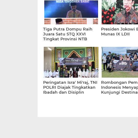
Tiga Putra Dompu Raih
Presiden Jokowi 
Juara Satu STQ XXVI
Munas IX LDII
Tingkat Provinsi NTB
Peringatan Isra' Mi'raj, TNI
Rombongan Pem
POLRI Diajak Tingkatkan
Indonesis Menya
Ibadah dan Disiplin
Kunjungi Destina
Bekerja
Wisata Kandai Sa