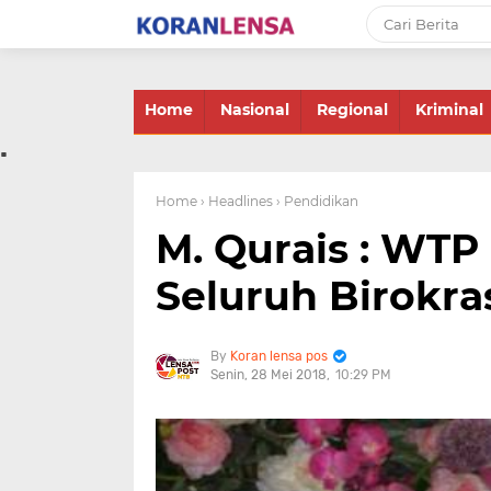
-->
Home
Nasional
Regional
Kriminal
.
Home
› Headlines
› Pendidikan
M. Qurais : WTP 
Seluruh Birokra
Koran lensa pos
Senin, 28 Mei 2018
10:29 PM