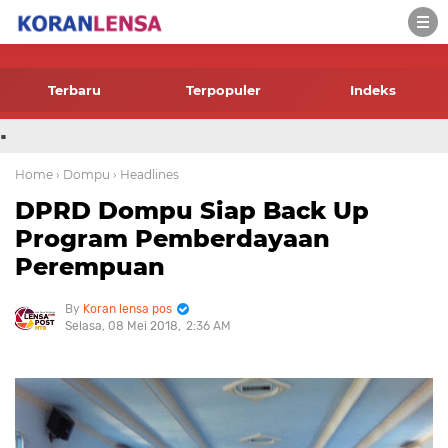
-->
Terbaru
Terpopuler
Indeks
.
Home
› Dompu
› Headlines
DPRD Dompu Siap Back Up
Program Pemberdayaan
Perempuan
Koran lensa pos
Selasa, 08 Mei 2018
2:36 AM