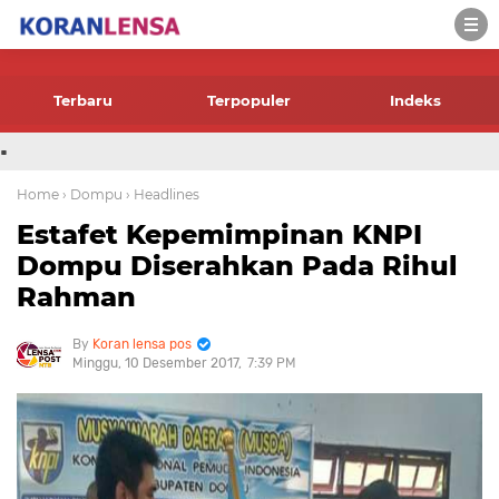
-->
Terbaru
Terpopuler
Indeks
.
Home
› Dompu
› Headlines
Estafet Kepemimpinan KNPI
Dompu Diserahkan Pada Rihul
Rahman
Koran lensa pos
Minggu, 10 Desember 2017
7:39 PM