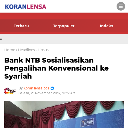
-->
Terbaru
Terpopuler
Indeks
.
Home
› Headlines
› Lipsus
Bank NTB Sosialisasikan
Pengalihan Konvensional ke
Syariah
Koran lensa pos
Selasa, 21 November 2017
11:19 AM