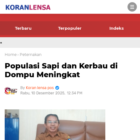
-->
Terbaru
Terpopuler
Indeks
.
Home
› Peternakan
Populasi Sapi dan Kerbau di
Dompu Meningkat
Koran lensa pos
Rabu, 10 Desember 2025
12:34 PM