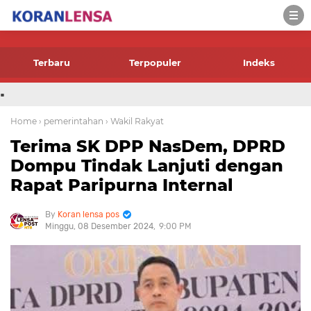
-->
Terbaru
Terpopuler
Indeks
.
Home
› pemerintahan
› Wakil Rakyat
Terima SK DPP NasDem, DPRD
Dompu Tindak Lanjuti dengan
Rapat Paripurna Internal
Koran lensa pos
Minggu, 08 Desember 2024
9:00 PM