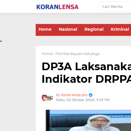
-->
Home
Nasional
Regional
Kriminal
.
Home
› Pemberdayaan Keluarga
DP3A Laksanaka
Indikator DRPP
Koran lensa pos
Rabu, 02 Oktober 2024
9:29 PM