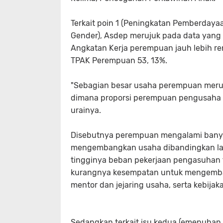
Terkait poin 1 (Peningkatan Pemberday
Gender), Asdep merujuk pada data yang d
Angkatan Kerja perempuan jauh lebih ren
TPAK Perempuan 53, 13%.
"Sebagian besar usaha perempuan merup
dimana proporsi perempuan pengusaha s
urainya.
Disebutnya perempuan mengalami banya
mengembangkan usaha dibandingkan laki-
tingginya beban pekerjaan pengasuhan t
kurangnya kesempatan untuk mengembang
mentor dan jejaring usaha, serta kebija
Sedangkan terkait isu kedua (emenuhan