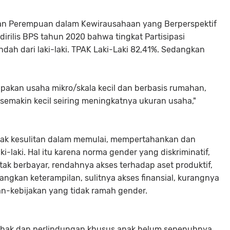
aan Perempuan dalam Kewirausahaan yang Berperspektif
irilis BPS tahun 2020 bahwa tingkat Partisipasi
dah dari laki-laki. TPAK Laki-Laki 82,41%. Sedangkan
akan usaha mikro/skala kecil dan berbasis rumahan,
emakin kecil seiring meningkatnya ukuran usaha,"
k kesulitan dalam memulai, mempertahankan dan
laki. Hal itu karena norma gender yang diskriminatif,
ak berbayar, rendahnya akses terhadap aset produktif,
kan keterampilan, sulitnya akses finansial, kurangnya
kan-kebijakan yang tidak ramah gender.
 hak dan perlindungan khusus anak belum sepenuhnya