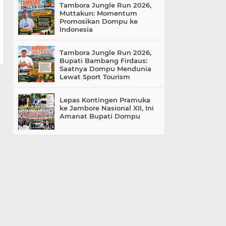
Tambora Jungle Run 2026,
Muttakun: Momentum
Promosikan Dompu ke
Indonesia
Tambora Jungle Run 2026,
Bupati Bambang Firdaus:
Saatnya Dompu Mendunia
Lewat Sport Tourism
Lepas Kontingen Pramuka
ke Jambore Nasional XII, Ini
Amanat Bupati Dompu
Dari 4 Menjadi 10 Mesin,
Ruang Hemodialisis RSUD
Dompu Jadi Harapan
Penderita Gagal Ginjal
«
»
Home