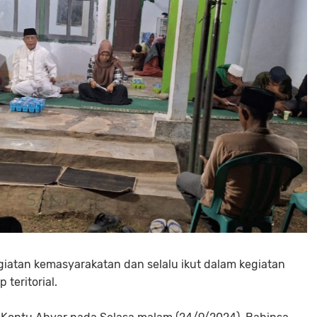
giatan kemasyarakatan dan selalu ikut dalam kegiatan
teritorial.