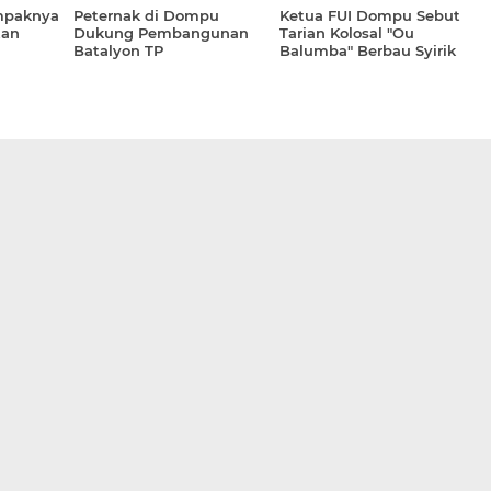
mpaknya
Peternak di Dompu
Ketua FUI Dompu Sebut
tan
Dukung Pembangunan
Tarian Kolosal "Ou
Batalyon TP
Balumba" Berbau Syirik