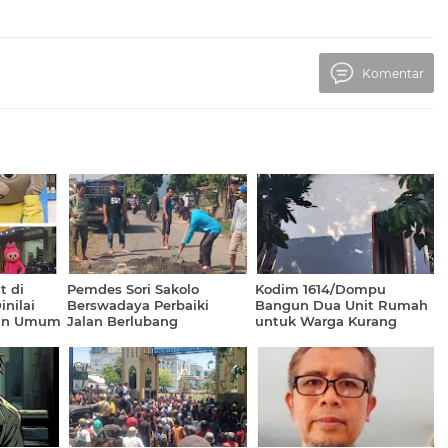
Komentar
t di
Pemdes Sori Sakolo
Kodim 1614/Dompu
nilai
Berswadaya Perbaiki
Bangun Dua Unit Rumah
ban Umum
Jalan Berlubang
untuk Warga Kurang
Mampu