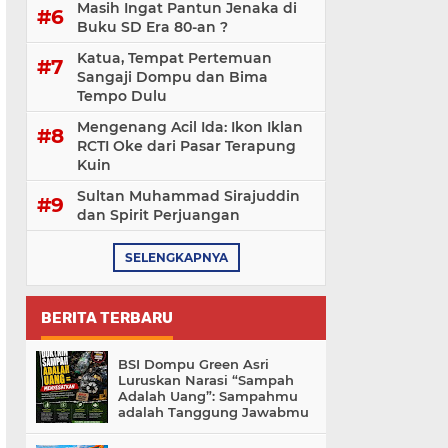
Masih Ingat Pantun Jenaka di
Buku SD Era 80-an ?
Katua, Tempat Pertemuan
Sangaji Dompu dan Bima
Tempo Dulu
Mengenang Acil Ida: Ikon Iklan
RCTI Oke dari Pasar Terapung
Kuin
Sultan Muhammad Sirajuddin
dan Spirit Perjuangan
SELENGKAPNYA
BERITA TERBARU
BSI Dompu Green Asri
Luruskan Narasi “Sampah
Adalah Uang”: Sampahmu
adalah Tanggung Jawabmu