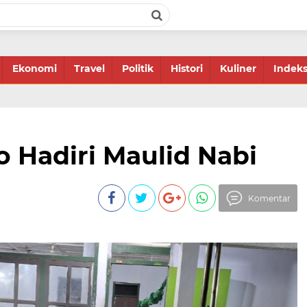
Ekonomi
Travel
Politik
Histori
Kuliner
Indek
o Hadiri Maulid Nabi
Komentar