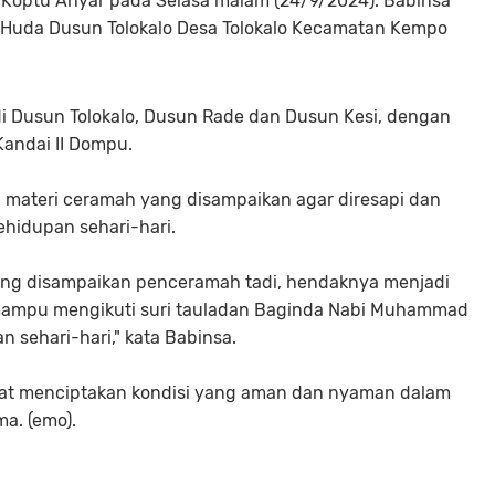
, Koptu Ahyar pada Selasa malam (24/9/2024). Babinsa
l Huda Dusun Tolokalo Desa Tolokalo Kecamatan Kempo
di Dusun Tolokalo, Dusun Rade dan Dusun Kesi, dengan
Kandai II Dompu.
 materi ceramah yang disampaikan agar diresapi dan
ehidupan sehari-hari.
g disampaikan penceramah tadi, hendaknya menjadi
 mampu mengikuti suri tauladan Baginda Nabi Muhammad
 sehari-hari," kata Babinsa.
kat menciptakan kondisi yang aman dan nyaman dalam
ma. (emo).