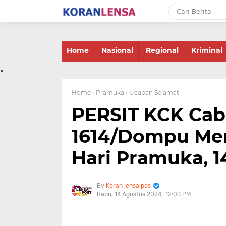
-->
Home
Nasional
Regional
Kriminal
.
Home
› Pramuka
› Ucapan Selamat
PERSIT KCK Cab
1614/Dompu Me
Hari Pramuka, 1
Koran lensa pos
Rabu, 14 Agustus 2024
12:03 PM