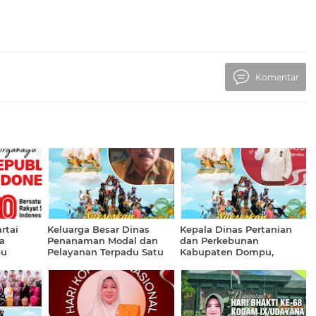
Komentar
rtai
Keluarga Besar Dinas
Kepala Dinas Pertanian
a
Penanaman Modal dan
dan Perkebunan
pu
Pelayanan Terpadu Satu
Kabupaten Dompu,
rgahayu
Pintu Mengucapkan
Syahrul Ramadhan, SP.,
ia ke-80
Selamat dan Sukses Atas
MM beserta Jajaran
rsatu
Pelaksanaan Festival
Mengucapkan Selamat
t
Lakey dengan Tema
dan Sukses
sia Maju"
"Inspiring of Lakey" yang
Penyelenggaraan Festival