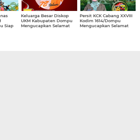
berlangsung 12 - 20 Juli
Lakey yang Dilaksanakan
2025
Tanggal 12 - 20 Juli 2025
"Inspiring of Lakey"
inas
Keluarga Besar Diskop
Persit KCK Cabang XXVIII
M
UKM Kabupaten Dompu
Kodim 1614/Dompu
u Siap
Mengucapkan Selamat
Mengucapkan Selamat
ksanaan
Hari Koperasi Nasional ke-
Hari Bhakti ke-68 Kodam
ang Akan
78 Tahun 2025 "Koperasi
IX/Udayana dengan Tema
gal 12 -
Maju, Indonesia Adil
"Refleksi Diri Menuju TNI
iring of
Makmur"
Profesional, Responsif,
Integratif, Modern dan
Adaptif"