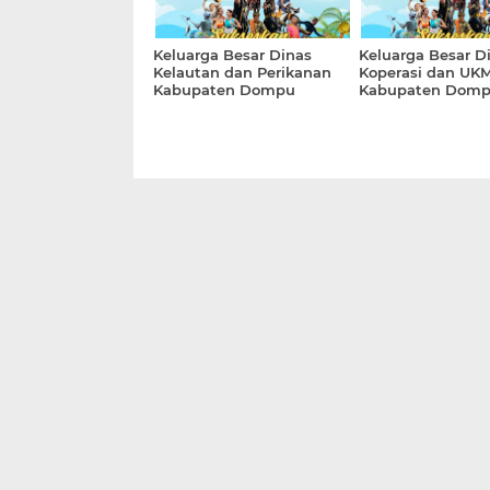
Keluarga Besar Dinas
Keluarga Besar D
Kelautan dan Perikanan
Koperasi dan UK
Kabupaten Dompu
Kabupaten Domp
Mendukung
Mendukung Pela
Terselenggaranya Festival
Festival Lakey y
Lakey yang Dilaksanakan
Dilaksanakan Tang
Tanggal 12 - 20 Juli 2025
20 Juli 2025 "Insp
"Inspiring of Lakey"
Lakey"