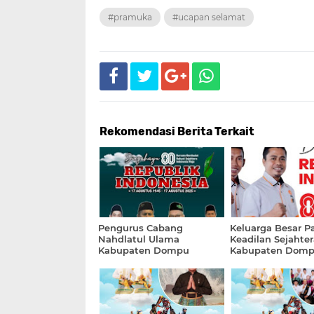
#pramuka
#ucapan selamat
Rekomendasi Berita Terkait
Pengurus Cabang
Keluarga Besar Pa
Nahdlatul Ulama
Keadilan Sejahter
Kabupaten Dompu
Kabupaten Dom
Mengucapkan Dirgahayu
Mengucapkan Di
Kemerdekaan Republik
Republik Indones
Indonesia ke-80 "Bersatu
dengan Tema "Be
Berdaulat, Rakyat
Berdaulat, Rakya
Sejahtera, Indonesia Maju"
Sejahtera, Indone