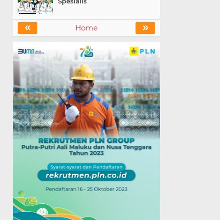
Spesialis
«
»
Home