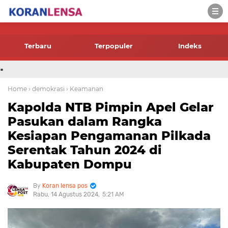
-->
Terbaru
Terpopuler
Indeks
.
Home
› demokrasi
› Keamanan
Kapolda NTB Pimpin Apel Gelar
Pasukan dalam Rangka
Kesiapan Pengamanan Pilkada
Serentak Tahun 2024 di
Kabupaten Dompu
Koran lensa pos
Rabu, 14 Agustus 2024
5:21 AM