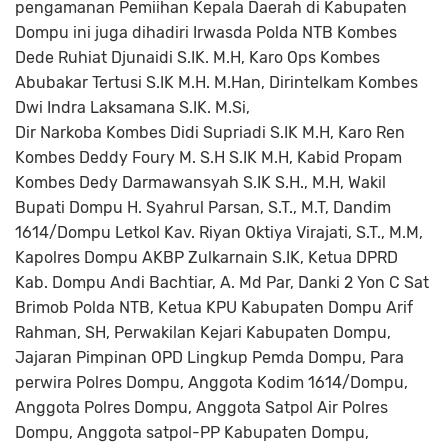
pengamanan Pemiihan Kepala Daerah di Kabupaten
Dompu ini juga dihadiri Irwasda Polda NTB Kombes
Dede Ruhiat Djunaidi S.IK. M.H, Karo Ops Kombes
Abubakar Tertusi S.IK M.H. M.Han, Dirintelkam Kombes
Dwi Indra Laksamana S.IK. M.Si,
Dir Narkoba Kombes Didi Supriadi S.IK M.H, Karo Ren
Kombes Deddy Foury M. S.H S.IK M.H, Kabid Propam
Kombes Dedy Darmawansyah S.IK S.H., M.H, Wakil
Bupati Dompu H. Syahrul Parsan, S.T., M.T, Dandim
1614/Dompu Letkol Kav. Riyan Oktiya Virajati, S.T., M.M,
Kapolres Dompu AKBP Zulkarnain S.IK, Ketua DPRD
Kab. Dompu Andi Bachtiar, A. Md Par, Danki 2 Yon C Sat
Brimob Polda NTB, Ketua KPU Kabupaten Dompu Arif
Rahman, SH, Perwakilan Kejari Kabupaten Dompu,
Jajaran Pimpinan OPD Lingkup Pemda Dompu, Para
perwira Polres Dompu, Anggota Kodim 1614/Dompu,
Anggota Polres Dompu, Anggota Satpol Air Polres
Dompu, Anggota satpol-PP Kabupaten Dompu,