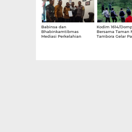
Babinsa dan
Kodim 1614/Dom
Bhabinkamtibmas
Bersama Taman N
Mediasi Perkelahian
Tambora Gelar Pat
Remaja di Desa Adu,
Gabungan Aman
Selesaikan Secara Damai
Kawasan Konserv