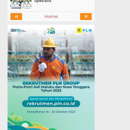
Spesialis
«
»
Home