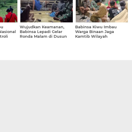
pu
Wujudkan Keamanan,
Babinsa Kiwu Imbau
asional
Babinsa Lepadi Gelar
Warga Binaan Jaga
roli
Ronda Malam di Dusun
Kamtib Wilayah
kan
Pajo
asi