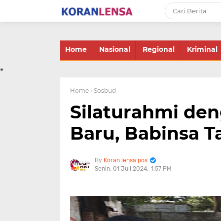
-->
Home
Nasional
Regional
Kriminal
.
Home
› Sosbud
Silaturahmi de
Baru, Babinsa T
Koran lensa pos
Senin, 01 Juli 2024
1:57 PM