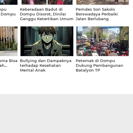
mpu
Keberadaan Badut di
Pemdes Sori Sakolo
i Dompu
Dompu Disorot, Dinilai
Berswadaya Perbaiki
Ganggu Ketertiban Umum
Jalan Berlubang
t
uma Bisa
Bullying dan Dampaknya
Peternak di Dompu
lah…
terhadap Kesehatan
Dukung Pembangunan
Mental Anak
Batalyon TP