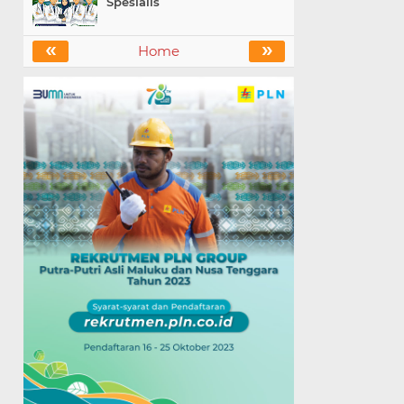
Spesialis
«
»
Home