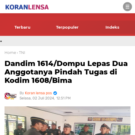
-->
Terbaru
Terpopuler
Indeks
.
Home
› TNI
Dandim 1614/Dompu Lepas Dua
Anggotanya Pindah Tugas di
Kodim 1608/Bima
Koran lensa pos
Selasa, 02 Juli 2024
12:51 PM