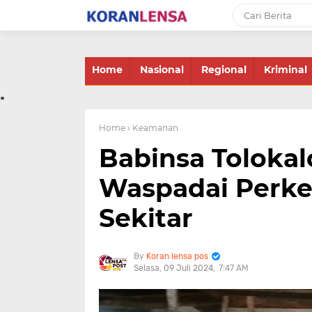
-->
Home
Nasional
Regional
Kriminal
.
Home
› Keamanan
Babinsa Toloka
Waspadai Perke
Sekitar
Koran lensa pos
Selasa, 09 Juli 2024
7:47 AM