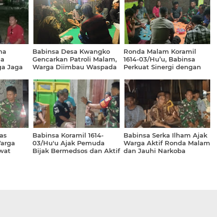
ha
Babinsa Desa Kwangko
Ronda Malam Koramil
da
Gencarkan Patroli Malam,
1614-03/Hu’u, Babinsa
ga Jaga
Warga Diimbau Waspada
Perkuat Sinergi dengan
ererat
Cuaca Ekstrem
Warga Demi Keamanan
Lingkungan
as
Babinsa Koramil 1614-
Babinsa Serka Ilham Ajak
arga
03/Hu'u Ajak Pemuda
Warga Aktif Ronda Malam
ewat
Bijak Bermedsos dan Aktif
dan Jauhi Narkoba
Ronda Malam