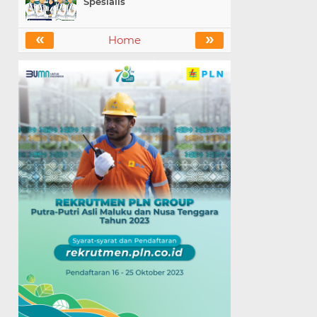
Spesialis
«
»
Home