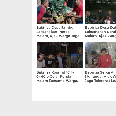
Babinsa Desa Jambu
Babinsa Desa Da
Laksanakan Ronda
Laksanakan Ron
Malam, Ajak Warga Jaga
Malam, Ajak War
Keamanan dan Jauhi
Kamtibmas dan P
Narkoba
Silaturahmi
Babinsa Koramil 1614-
Babinsa Serka An
04/Kilo Gelar Ronda
Munandar Ajak W
Malam Bersama Warga,
Jaga Toleransi L
Ajak Jaga Kamtibmas dan
Ronda Malam
Tolak Miras