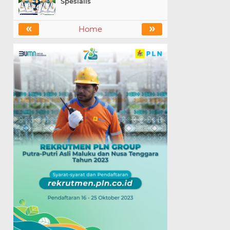
Spesialis
«
»
Home