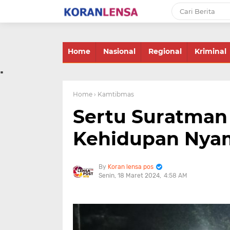
-->
Home
Nasional
Regional
Kriminal
.
Home
› Kamtibmas
Sertu Suratman
Kehidupan Nya
Koran lensa pos
Senin, 18 Maret 2024
4:58 AM