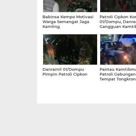
Babinsa Kempo Motivasi
Patroli Cipkon Ko
Warga Semangat Jaga
01/Dompu, Danram
Kamling
Gangguan Kamti
Nihil
Danramil 01/Dompu
Pantau Kamtibma
Pimpin Patroli Cipkon
Patroli Gabungan 
Tempat Tongkro
Remaja di Kecam
Woja