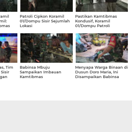
ramil
Patroli Cipkon Koramil
Pastikan Kamtibmas
il:
01/Dompu Sisir Sejumlah
Kondusif, Koramil
bmas
Lokasi
01/Dompu Patroli
Malming
s, Tim
Babinsa Mbuju
Menyapa Warga Binaan di
Sisir
Sampaikan Imbauan
Dusun Doro Maria, Ini
ngan
Kamtibmas
Disampaikan Babinsa
atan
Konte