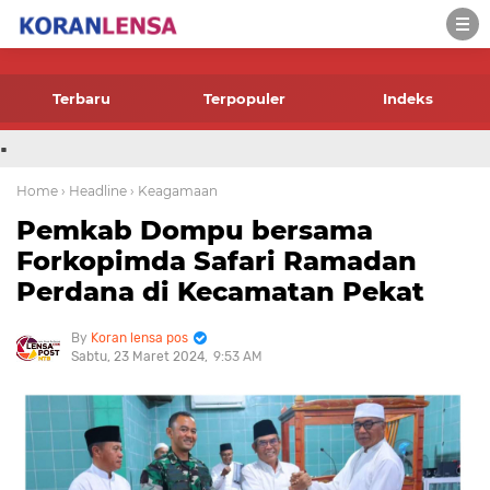
-->
Terbaru
Terpopuler
Indeks
.
Home
› Headline
› Keagamaan
Pemkab Dompu bersama
Forkopimda Safari Ramadan
Perdana di Kecamatan Pekat
Koran lensa pos
Sabtu, 23 Maret 2024
9:53 AM