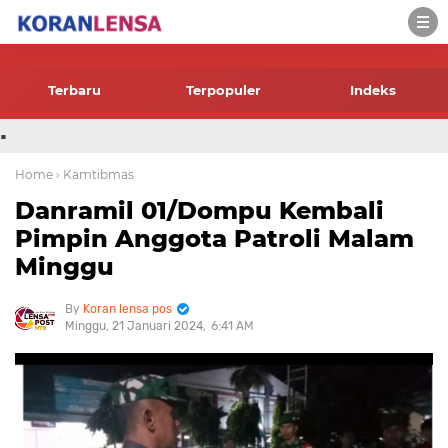
-->
Terbaru
Terpopuler
Indeks
.
Home
› Kamtibmas
Danramil 01/Dompu Kembali
Pimpin Anggota Patroli Malam
Minggu
Koran lensa pos
Minggu, 21 Januari 2024
6:41 AM