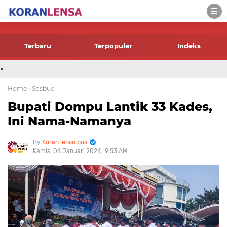
-->
Terbaru
Terpopuler
Indeks
.
Home
› Sosbud
Bupati Dompu Lantik 33 Kades,
Ini Nama-Namanya
Koran lensa pos
Kamis, 04 Januari 2024
9:53 AM