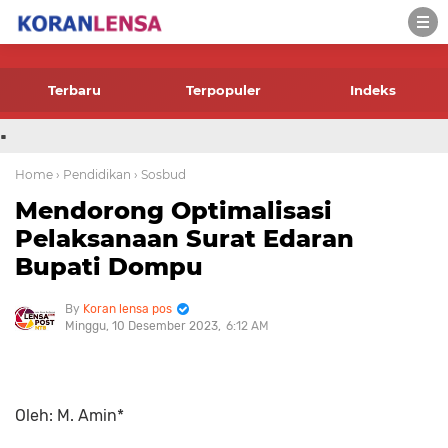
-->
Terbaru
Terpopuler
Indeks
.
Home
› Pendidikan
› Sosbud
Mendorong Optimalisasi
Pelaksanaan Surat Edaran
Bupati Dompu
Koran lensa pos
Minggu, 10 Desember 2023
6:12 AM
Oleh: M. Amin*