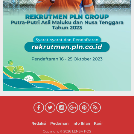
Redaksi
Pedoman
Info Iklan
Karir
Copyright ©
2026
LENSA POS