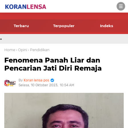
-->
Terbaru
Terpopuler
Indeks
.
Home
› Opini
› Pendidikan
Fenomena Panah Liar dan
Pencarian Jati Diri Remaja
Koran lensa pos
Selasa, 10 Oktober 2023
10:54 AM