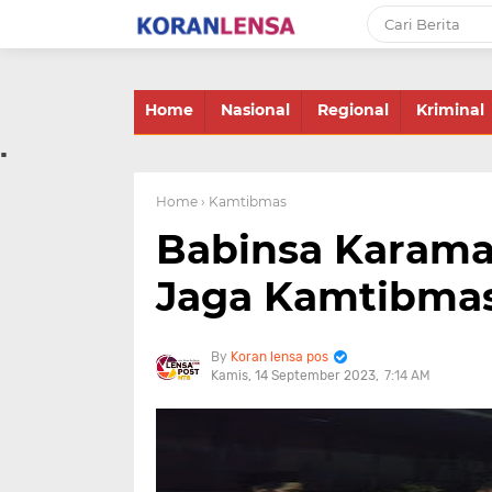
-->
Home
Nasional
Regional
Kriminal
.
Home
› Kamtibmas
Babinsa Karam
Jaga Kamtibmas
Koran lensa pos
Kamis, 14 September 2023
7:14 AM