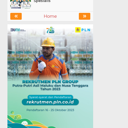
Spesialis
«
»
Home