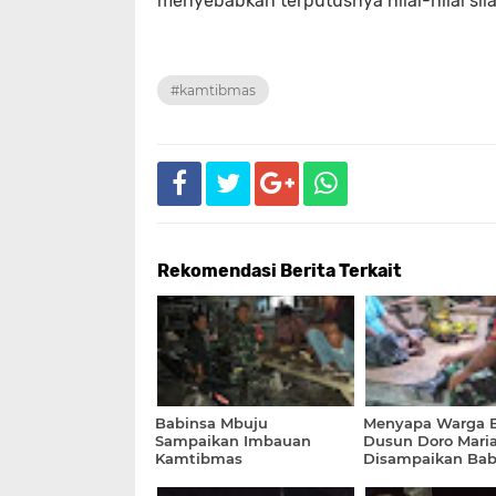
menyebabkan terputusnya nilai-nilai sila
#kamtibmas
Rekomendasi Berita Terkait
Babinsa Mbuju
Menyapa Warga B
Sampaikan Imbauan
Dusun Doro Maria,
Kamtibmas
Disampaikan Bab
Konte