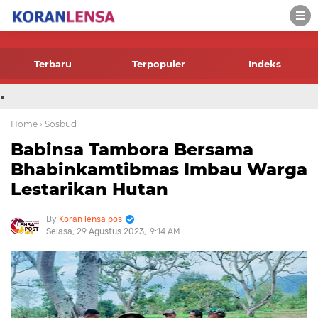
-->
Terbaru
Terpopuler
Indeks
.
Home
› Sosbud
Babinsa Tambora Bersama
Bhabinkamtibmas Imbau Warga
Lestarikan Hutan
Koran lensa pos
Selasa, 29 Agustus 2023
9:14 AM