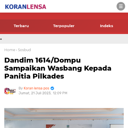
-->
Terbaru
Terpopuler
Indeks
.
Home
› Sosbud
Dandim 1614/Dompu
Sampaikan Wasbang Kepada
Panitia Pilkades
Koran lensa pos
Jumat, 21 Juli 2023
12:09 PM