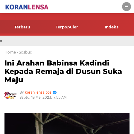
-->
Terbaru
Terpopuler
Indeks
.
Home
› Sosbud
Ini Arahan Babinsa Kadindi
Kepada Remaja di Dusun Suka
Maju
Koran lensa pos
Sabtu, 13 Mei 2023
7:55 AM