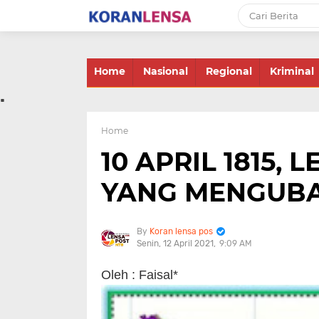
-->
Home
Nasional
Regional
Kriminal
.
Home
10 APRIL 1815,
YANG MENGUBA
Koran lensa pos
Senin, 12 April 2021
9:09 AM
Oleh : Faisal*