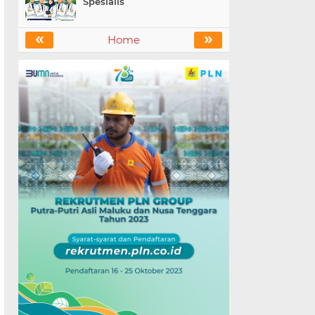
Spesialis
«
»
Home