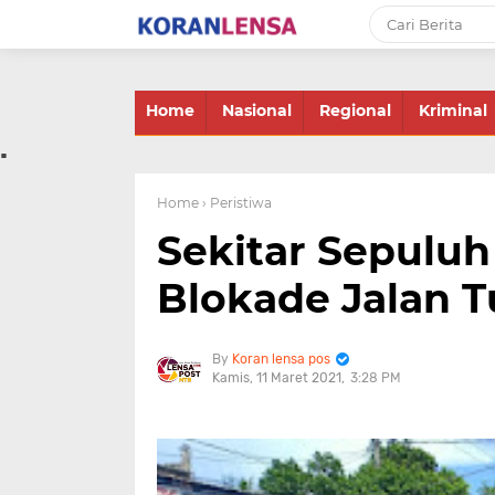
-->
Home
Nasional
Regional
Kriminal
.
Home
› Peristiwa
Sekitar Sepulu
Blokade Jalan 
Koran lensa pos
Kamis, 11 Maret 2021
3:28 PM