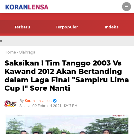
-->
Terbaru
Terpopuler
Indeks
.
Home
› Olahraga
Saksikan ! Tim Tanggo 2003 Vs
Kawand 2012 Akan Bertanding
dalam Laga Final "Sampiru Lima
Cup I" Sore Nanti
Koran lensa pos
Selasa, 09 Februari 2021
12:17 PM