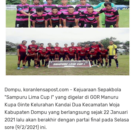
Dompu, koranlensapost.com - Kejuaraan Sepakbola
"Sampuru Lima Cup I" yang digelar di GOR Manuru
Kupa Ginte Kelurahan Kandai Dua Kecamatan Woja
Kabupaten Dompu yang berlangsung sejak 22 Januari
2021 lalu akan berakhir dengan partai final pada Selasa
sore (9/2/2021) ini.