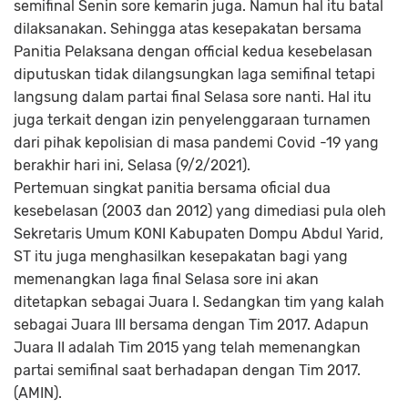
semifinal Senin sore kemarin juga. Namun hal itu batal
dilaksanakan. Sehingga atas kesepakatan bersama
Panitia Pelaksana dengan official kedua kesebelasan
diputuskan tidak dilangsungkan laga semifinal tetapi
langsung dalam partai final Selasa sore nanti. Hal itu
juga terkait dengan izin penyelenggaraan turnamen
dari pihak kepolisian di masa pandemi Covid -19 yang
berakhir hari ini, Selasa (9/2/2021).
Pertemuan singkat panitia bersama oficial dua
kesebelasan (2003 dan 2012) yang dimediasi pula oleh
Sekretaris Umum KONI Kabupaten Dompu Abdul Yarid,
ST itu juga menghasilkan kesepakatan bagi yang
memenangkan laga final Selasa sore ini akan
ditetapkan sebagai Juara I. Sedangkan tim yang kalah
sebagai Juara III bersama dengan Tim 2017. Adapun
Juara II adalah Tim 2015 yang telah memenangkan
partai semifinal saat berhadapan dengan Tim 2017.
(AMIN).