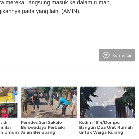
ara mereka langsung masuk ke dalam rumah,
annya pada yang lain. (AMIN).
Komentar
t di
Pemdes Sori Sakolo
Kodim 1614/Dompu
nilai
Berswadaya Perbaiki
Bangun Dua Unit Rumah
ban Umum
Jalan Berlubang
untuk Warga Kurang
Mampu