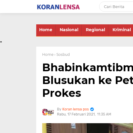
-->
Home
Nasional
Regional
Kriminal
.
Home
› Sosbud
Bhabinkamtibm
Blusukan ke Pet
Prokes
Koran lensa pos
Rabu, 17 Februari 2021
11:35 AM