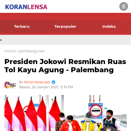
-->
Terbaru
Terpopuler
Indeks
.
Home
› pembangunan
Presiden Jokowi Resmikan Ruas
Tol Kayu Agung - Palembang
Koran lensa pos
Selasa, 26 Januari 2021
5:16 PM