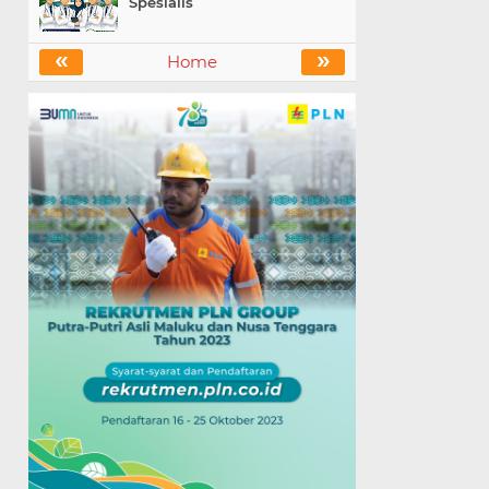
Spesialis
«
»
Home