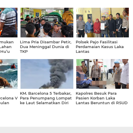
temukan
Lima Pria Disambar Petir,
Polsek Pajo Fasilitasi
 Lahan
Dua Meninggal Dunia di
Perdamaian Kasus Laka
 Hu’u
TKP
Lantas
anan
KM. Barcelona 5 Terbakar,
Kapolres Besuk Para
rcelona V
Para Penumpang Lompat
Pasien Korban Laka
Bulan
ke Laut Selamatkan Diri
Lantas Beruntun di RSUD
Dompu