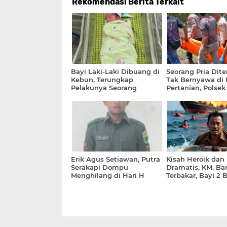
Rekomendasi Berita Terkait
Bayi Laki-Laki Dibuang di
Seorang Pria Di
Kebun, Terungkap
Tak Bernyawa di
Pelakunya Seorang
Pertanian, Polsek
Wanita Muda
Lakukan Penang
Cepat
Erik Agus Setiawan, Putra
Kisah Heroik dan
Serakapi Dompu
Dramatis, KM. Ba
Menghilang di Hari H
Terbakar, Bayi 2 
Pelantikan sebagai
Selamat
Prajurit TNI