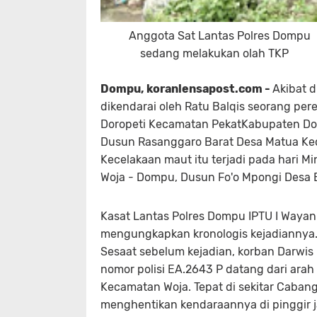
Anggota Sat Lantas Polres Dompu
sedang melakukan olah TKP
Dompu, koranlensapost.com -
Akibat 
dikendarai oleh Ratu Balqis seorang per
Doropeti Kecamatan PekatKabupaten Dom
Dusun Rasanggaro Barat Desa Matua Ke
Kecelakaan maut itu terjadi pada hari Min
Woja - Dompu, Dusun Fo'o Mpongi Desa
Kasat Lantas Polres Dompu IPTU I Wayan
mengungkapkan kronologis kejadiannya
Sesaat sebelum kejadian, korban Darwi
nomor polisi EA.2643 P datang dari ar
Kecamatan Woja. Tepat di sekitar Cabang
menghentikan kendaraannya di pinggir