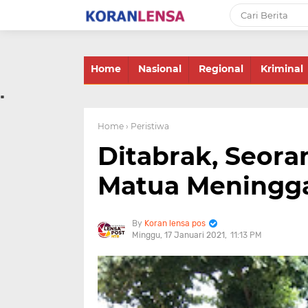
-->
Home
Nasional
Regional
Kriminal
.
Home
› Peristiwa
Ditabrak, Seora
Matua Meningga
Koran lensa pos
Minggu, 17 Januari 2021
11:13 PM