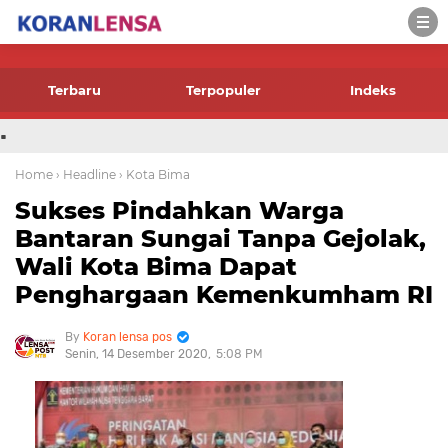
-->
Terbaru
Terpopuler
Indeks
.
Home
› Headline
› Kota Bima
Sukses Pindahkan Warga
Bantaran Sungai Tanpa Gejolak,
Wali Kota Bima Dapat
Penghargaan Kemenkumham RI
Koran lensa pos
Senin, 14 Desember 2020
5:08 PM