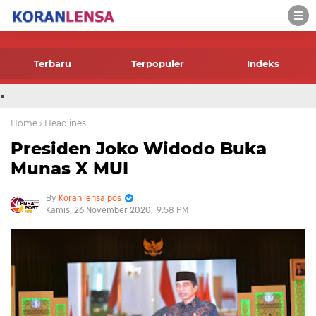
-->
Terbaru
Terpopuler
Indeks
.
Home
› Headlines
Presiden Joko Widodo Buka
Munas X MUI
Koran lensa pos
Kamis, 26 November 2020
9:58 PM