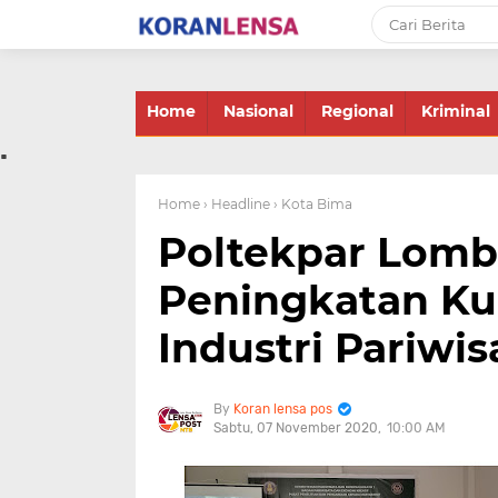
-->
Home
Nasional
Regional
Kriminal
.
Home
› Headline
› Kota Bima
Poltekpar Lomb
Peningkatan Ku
Industri Pariwis
Koran lensa pos
Sabtu, 07 November 2020
10:00 AM