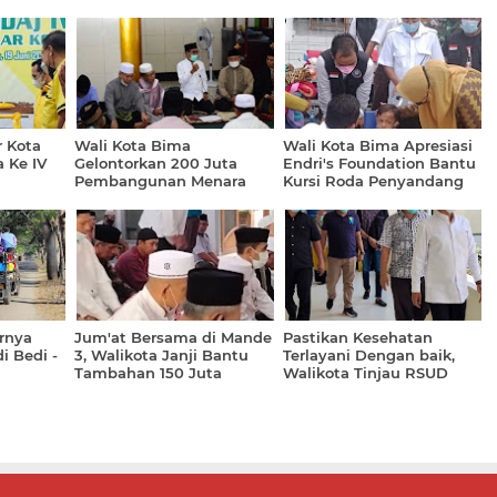
r Kota
Wali Kota Bima
Wali Kota Bima Apresiasi
 Ke IV
Gelontorkan 200 Juta
Endri's Foundation Bantu
Pembangunan Menara
Kursi Roda Penyandang
Masjid Baburrahman
Disabilitas
Ntobo
rnya
Jum'at Bersama di Mande
Pastikan Kesehatan
i Bedi -
3, Walikota Janji Bantu
Terlayani Dengan baik,
Tambahan 150 Juta
Walikota Tinjau RSUD
Pembangunan Masjid
Kota Bima
Nurul Ula dan
Pembebasan Lahan 10 Are