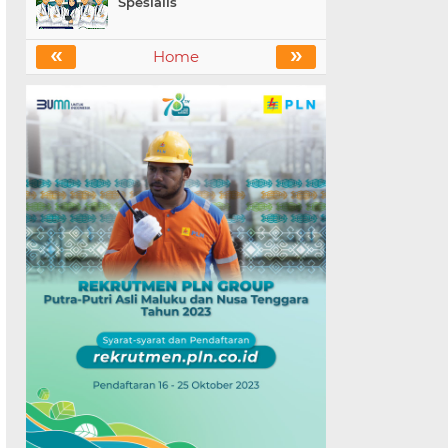
Spesialis
«
»
Home