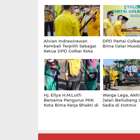
Alvian Indrawirawan
DPD Partai Golka
Kembali Terpilih Sebagai
Bima Gelar Musda
Ketua DPD Golkar Kota
Bima Periode 2021 - 2026
Hj. Ellya H.M.Lutfi
Warga Lega, Akhi
Bersama Pengurus PKK
Jalan Berlubang d
Kota Bima Kerja Bhakti di
Sadia di Hotmix
Pantai Lawata