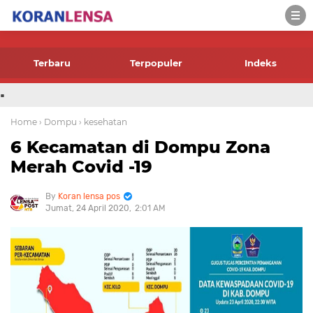
-->
Terbaru
Terpopuler
Indeks
.
Home
› Dompu
› kesehatan
6 Kecamatan di Dompu Zona
Merah Covid -19
Koran lensa pos
Jumat, 24 April 2020
2:01 AM