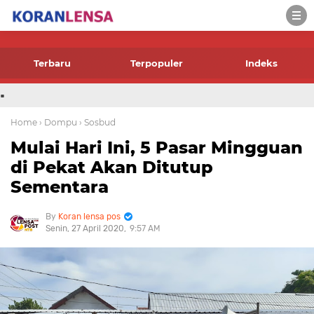
-->
Terbaru
Terpopuler
Indeks
.
Home
› Dompu
› Sosbud
Mulai Hari Ini, 5 Pasar Mingguan
di Pekat Akan Ditutup
Sementara
Koran lensa pos
Senin, 27 April 2020
9:57 AM