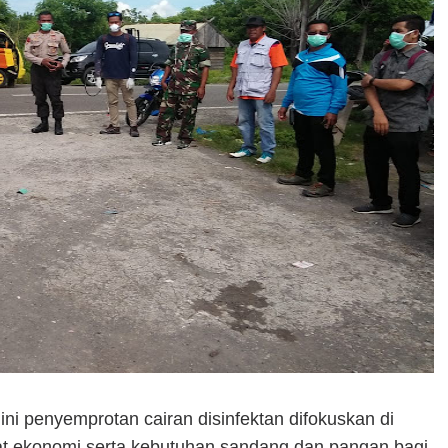
i penyemprotan cairan disinfektan difokuskan di
sat ekonomi serta kebutuhan sandang dan pangan bagi