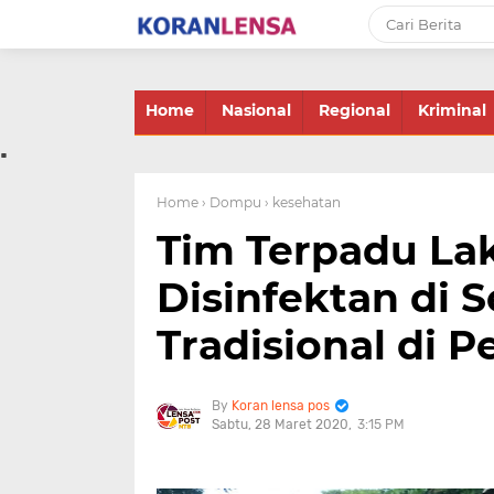
-->
Home
Nasional
Regional
Kriminal
.
Home
› Dompu
› kesehatan
Tim Terpadu L
Disinfektan di 
Tradisional di P
Koran lensa pos
Sabtu, 28 Maret 2020
3:15 PM