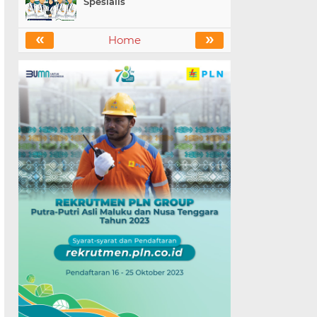
Spesialis
«
»
Home