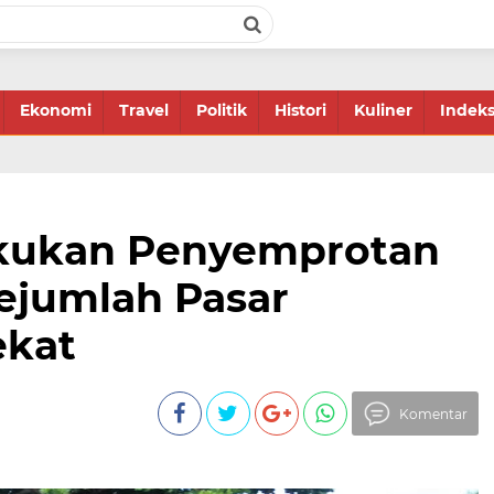
Ekonomi
Travel
Politik
Histori
Kuliner
Indek
akukan Penyemprotan
Sejumlah Pasar
ekat
Komentar