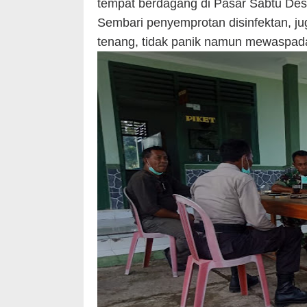
tempat berdagang di Pasar Sabtu De
Sembari penyemprotan disinfektan, ju
tenang, tidak panik namun mewaspada