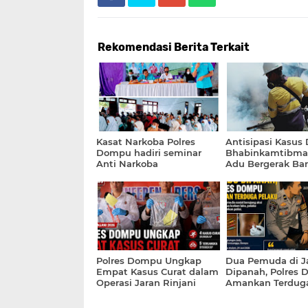
Rekomendasi Berita Terkait
Kasat Narkoba Polres
Antisipasi Kasus
Dompu hadiri seminar
Bhabinkamtibma
Anti Narkoba
Adu Bergerak Ba
Rasabou
Polres Dompu Ungkap
Dua Pemuda di J
Empat Kasus Curat dalam
Dipanah, Polres
Operasi Jaran Rinjani
Amankan Terduga
2026, Lima Tersangka
Ditangkap