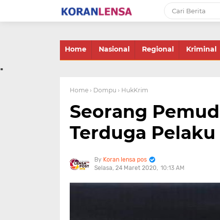
-->
Home
Nasional
Regional
Kriminal
.
Home
› Dompu
› HukKrim
Seorang Pemuda
Terduga Pelak
Koran lensa pos
Selasa, 24 Maret 2020
10:13 AM