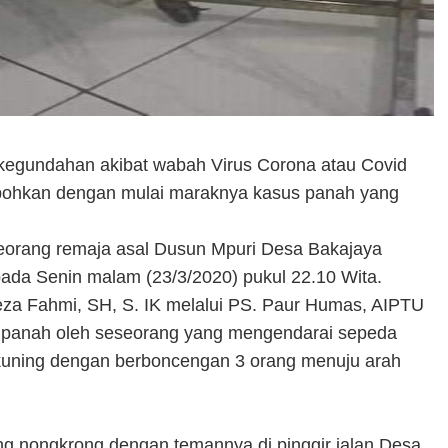
 kegundahan akibat wabah Virus Corona atau Covid
bohkan dengan mulai maraknya kasus panah yang
seorang remaja asal Dusun Mpuri Desa Bakajaya
a Senin malam (23/3/2020) pukul 22.10 Wita.
za Fahmi, SH, S. IK melalui PS. Paur Humas, AIPTU
dipanah oleh seseorang yang mengendarai sepeda
 kuning dengan berboncengan 3 orang menuju arah
ng nongkrong dengan temannya di pinggir jalan Desa