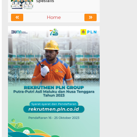
Spesialis
«
»
Home