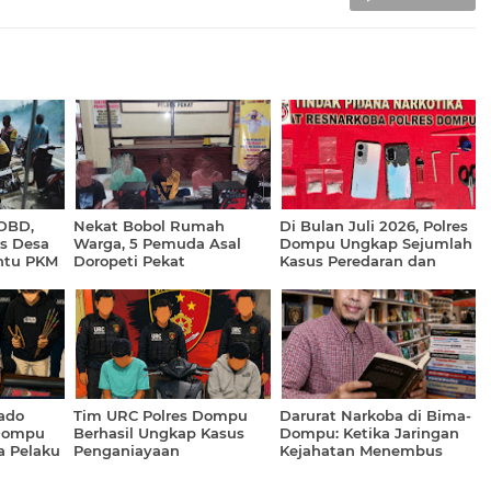
 DBD,
Nekat Bobol Rumah
Di Bulan Juli 2026, Polres
s Desa
Warga, 5 Pemuda Asal
Dompu Ungkap Sejumlah
ntu PKM
Doropeti Pekat
Kasus Peredaran dan
Diamankan
Penyalahgunaan Narkoba
ado
Tim URC Polres Dompu
Darurat Narkoba di Bima-
 Dompu
Berhasil Ungkap Kasus
Dompu: Ketika Jaringan
 Pelaku
Penganiayaan
Kejahatan Menembus
Rumah Tangga dan
Institusi Publik