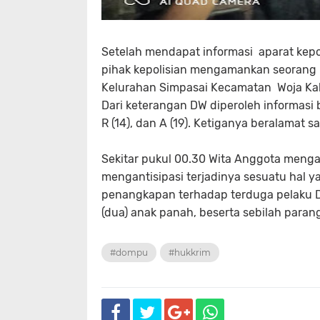
Setelah mendapat informasi aparat kepo
pihak kepolisian mengamankan seorang p
Kelurahan Simpasai Kecamatan Woja K
Dari keterangan DW diperoleh informasi
R (14), dan A (19). Ketiganya beralamat
Sekitar pukul 00.30 Wita Anggota meng
mengantisipasi terjadinya sesuatu hal y
penangkapan terhadap terduga pelaku DW
(dua) anak panah, beserta sebilah parang
#dompu
#hukkrim