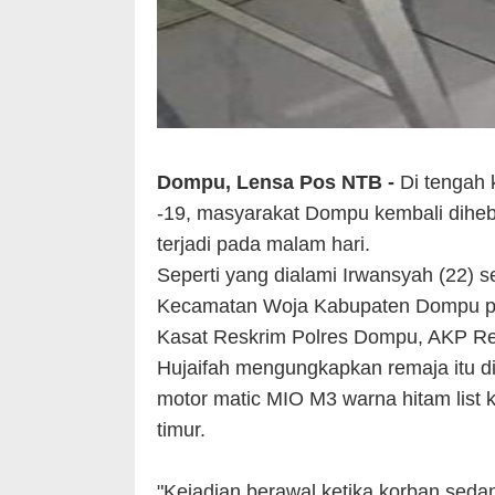
Dompu, Lensa Pos NTB -
Di tengah
-19, masyarakat Dompu kembali dihe
terjadi pada malam hari.
Seperti yang dialami Irwansyah (22) 
Kecamatan Woja Kabupaten Dompu pad
Kasat Reskrim Polres Dompu, AKP Re
Hujaifah mengungkapkan remaja itu 
motor matic MIO M3 warna hitam list
timur.
"Kejadian berawal ketika korban seda