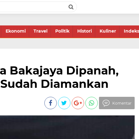
Ekonomi
Travel
Politik
Histori
Kuliner
Indek
 Bakajaya Dipanah,
u Sudah Diamankan
Komentar