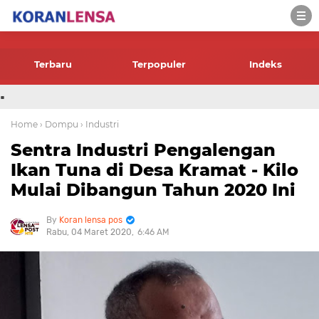
-->
Terbaru
Terpopuler
Indeks
.
Home
› Dompu
› Industri
Sentra Industri Pengalengan
Ikan Tuna di Desa Kramat - Kilo
Mulai Dibangun Tahun 2020 Ini
Koran lensa pos
Rabu, 04 Maret 2020
6:46 AM