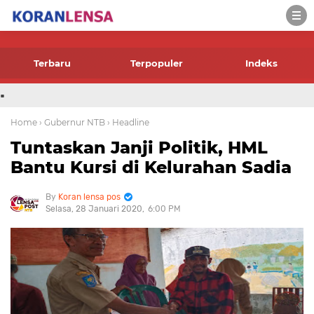
-->
Terbaru
Terpopuler
Indeks
.
Home
› Gubernur NTB
› Headline
Tuntaskan Janji Politik, HML
Bantu Kursi di Kelurahan Sadia
Koran lensa pos
Selasa, 28 Januari 2020
6:00 PM