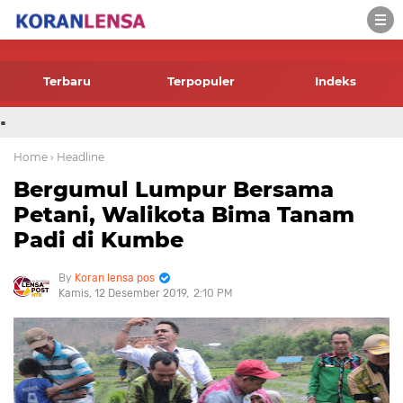
-->
Terbaru
Terpopuler
Indeks
.
Home
› Headline
Bergumul Lumpur Bersama
Petani, Walikota Bima Tanam
Padi di Kumbe
Koran lensa pos
Kamis, 12 Desember 2019
2:10 PM