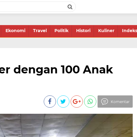
Ekonomi
Travel
Politik
Histori
Kuliner
Indek
r dengan 100 Anak
Komentar