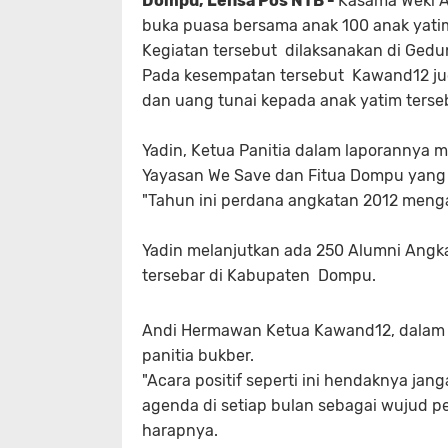
Dompu, Lensa Pos NTB -
Kasama Weki A
buka puasa bersama anak 100 anak yati
Kegiatan tersebut dilaksanakan di Gedun
Pada kesempatan tersebut Kawand12 jug
dan uang tunai kepada anak yatim terse
Yadin, Ketua Panitia dalam laporannya 
Yayasan We Save dan Fitua Dompu yang 
"Tahun ini perdana angkatan 2012 meng
Yadin melanjutkan ada 250 Alumni Angka
tersebar di Kabupaten Dompu.
Andi Hermawan Ketua Kawand12, dalam 
panitia bukber.
"Acara positif seperti ini hendaknya ja
agenda di setiap bulan sebagai wujud pe
harapnya.