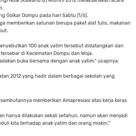
ngi Ndai (Kawand12) Alumni 2012 melaksanakan acara
m.
g Golkar Dompu pada hari Sabtu (1/6).
a memberikan satunan berupa paket alat tulis, makanan
but.
menyebutkan 100 anak yatim tersebut didatangkan dari
tersebar di Kecematan Dompu dan Woja.
adakan buka bersama dengan anak yatim," ucapnya.
tan 2012 yang hadir dalam berbagai sekolah yang
sambutannya memberikan Amapresiasi atas kerja keras
ngan hanya dilakukan sekali setahun, namun akan menjadi
duli kita terhadap anak yatim dan orang miskin,"