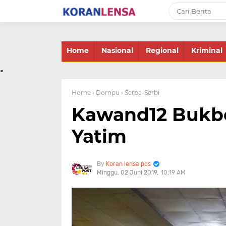
-->
Home
Nasional
Regional
Kriminal
.
Home
› Dompu
› Serba-Serbi
Kawand12 Bukbe
Yatim
Koran lensa pos
Minggu, 02 Juni 2019
10:19 AM