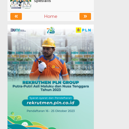
Spesialis
«
»
Home