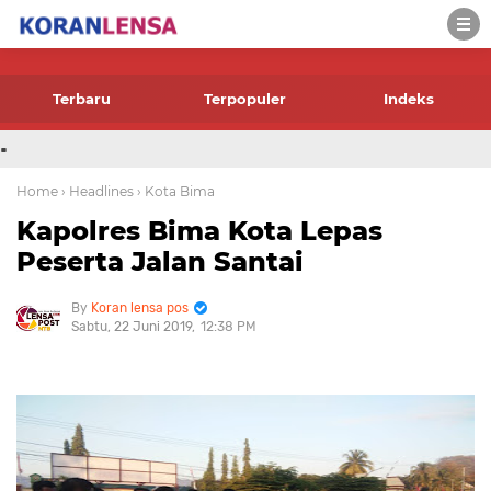
-->
Terbaru
Terpopuler
Indeks
.
Home
› Headlines
› Kota Bima
Kapolres Bima Kota Lepas
Peserta Jalan Santai
Koran lensa pos
Sabtu, 22 Juni 2019
12:38 PM