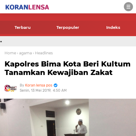
-->
Terbaru
Terpopuler
Indeks
.
Home
› agama
› Headlines
Kapolres Bima Kota Beri Kultum
Tanamkan Kewajiban Zakat
Koran lensa pos
Senin, 13 Mei 2019
4:50 AM