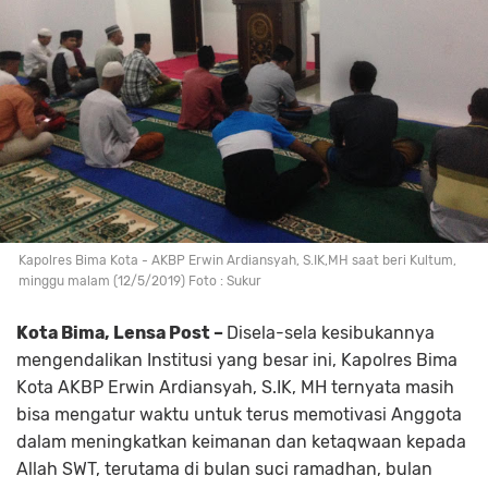
Kapolres Bima Kota - AKBP Erwin Ardiansyah, S.IK,MH saat beri Kultum,
minggu malam (12/5/2019) Foto : Sukur
Kota Bima, Lensa Post –
Disela-sela kesibukannya
mengendalikan Institusi yang besar ini, Kapolres Bima
Kota AKBP Erwin Ardiansyah, S.IK, MH ternyata masih
bisa mengatur waktu untuk terus memotivasi Anggota
dalam meningkatkan keimanan dan ketaqwaan kepada
Allah SWT, terutama di bulan suci ramadhan, bulan