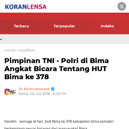
-->
Terbaru
Terpopuler
Indeks
.
Home
› Headlines
Pimpinan TNI - Polri di Bima
Angkat Bicara Tentang HUT
Bima ke 378
Koran lensa pos
Kamis, 05 Juli 2018
4:08 PM
Dandim : semoga di hari Jadi Bima ke 378 kabupaten bima semakin
berkembang sesuai harapan dari masyarakat Bima.