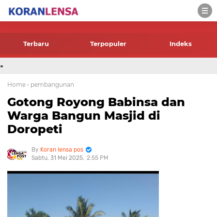
-->
Terbaru
Terpopuler
Indeks
.
Home
› pembangunan
Gotong Royong Babinsa dan
Warga Bangun Masjid di
Doropeti
Koran lensa pos
Sabtu, 31 Mei 2025
2:55 PM