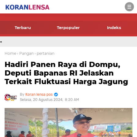
-->
Terbaru
Terpopuler
Indeks
.
Home
› Pangan
› pertanian
Hadiri Panen Raya di Dompu,
Deputi Bapanas RI Jelaskan
Terkait Fluktuasi Harga Jagung
Koran lensa pos
Selasa, 20 Agustus 2024
8:20 AM