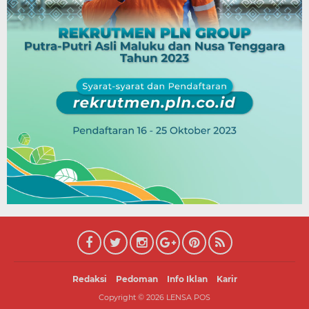
Redaksi
Pedoman
Info Iklan
Karir
Copyright ©
2026
LENSA POS